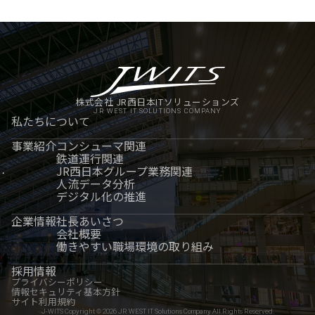
株式会社 JR西日本ITソリューションズ
JR WEST IT SOLUTIONS COMPANY
私たちについて
事業紹介
コンシューマ関連
鉄道運行関連
JR西日本グループ業務関連
人流データ分析
デジタル化の推進
企業情報
社長あいさつ
会社概要
働きやすい職場環境の取り組み
採用情報
プライバシーポリシー
情報セキュリティ基本方針
サイト利用規約
J-WITS Copyright © 2026 JR WEST IT Solutions Company All Rights Reserved.